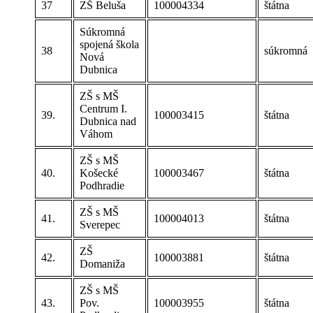
37
ZŠ Beluša
100004334
štátna
Súkromná
spojená škola
38
súkromná
Nová
Dubnica
ZŠ s MŠ
Centrum I.
39.
100003415
štátna
Dubnica nad
Váhom
ZŠ s MŠ
40.
Košecké
100003467
štátna
Podhradie
ZŠ s MŠ
41.
100004013
štátna
Sverepec
ZŠ
42.
100003881
štátna
Domaniža
ZŠ s MŠ
43.
Pov.
100003955
štátna