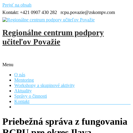
Prejsť na obsah
Kontakt:
+421 0907 430 282
rcpu.povazie@zskompv.com
Regionálne centrum podpory
učiteľov Považie
Menu
O nás
Mentoring
Workshopy a skupinové aktivity
Aktuality
Správy o činnosti
Kontakt
Priebežná správa z fungovania
RCPU pre okres Ilava,