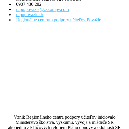
0907 430 282
rcpu.povazie@zskompv.com
rcpupovazie.sk
Regionálne centrum podpory učiteľov Považie
Vznik Regionálneho centra podpory učiteľov iniciovalo
Ministerstvo školstva, výskumu, vývoja a mládeže SR
ako jednu z kľúčových reforiem Plánu obnovy a odolnosti SR