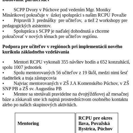
• SCPP Dvory v Púchove pod vedením Mgr. Moniky
Minárikovej pokračuje v úzkej spolupráci s našim RCPU Považie
• Pripravili 3 prednášky pre učiteľov, a tiež 2 workshopy pre
pedagogických asistentov.
• Spolupráca s SCPP je naďalej dohodnutá a chceme
pokračovať v nových témach pre učiteľov regiónu.
Podpora pre učiteľov v regiónoch pri implementácii nového
kurikula základného vzdelávania
• Mentori RCPU vykonali 355 návštev hodín a 652 konzultácií,
spolu 1007 jednotiek
• Spolu mentorovaných 56 učiteľov z 19 škôl, medzi nimi šesť
riaditeliek a traja zástupcovia
• Najviac mentorovaných v ZŠ J.A Komenského Púchov, v ZŠ
SNP PB a ZŠ sv. Augustína PB
• Mentee sa stretávali pravidelne na dvojtýždňovej až mesačnej
báze a získavali sme ich najmä prostredníctvom osobného kontaktu
alebo po našich skupinových aktivitách.
RCPU pre okres
Mentoring
Ilava, Považská
Bystrica, Púchov