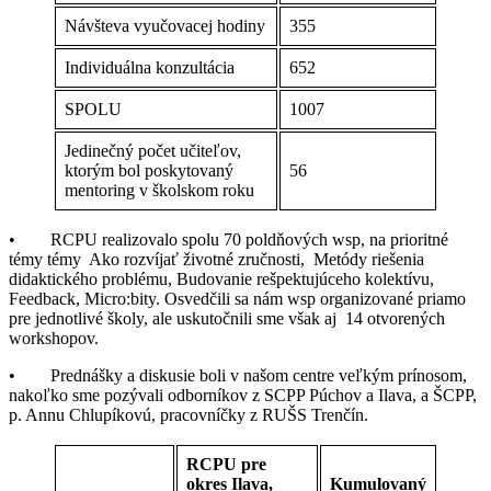
Návšteva vyučovacej hodiny
355
Individuálna konzultácia
652
SPOLU
1007
Jedinečný počet učiteľov,
ktorým bol poskytovaný
56
mentoring v školskom roku
• RCPU realizovalo spolu 70 poldňových wsp, na prioritné
témy témy Ako rozvíjať životné zručnosti, Metódy riešenia
didaktického problému, Budovanie rešpektujúceho kolektívu,
Feedback, Micro:bity. Osvedčili sa nám wsp organizované priamo
pre jednotlivé školy, ale uskutočnili sme však aj 14 otvorených
workshopov.
• Prednášky a diskusie boli v našom centre veľkým prínosom,
nakoľko sme pozývali odborníkov z SCPP Púchov a Ilava, a ŠCPP,
p. Annu Chlupíkovú, pracovníčky z RUŠS Trenčín.
RCPU pre
okres Ilava,
Kumulovaný