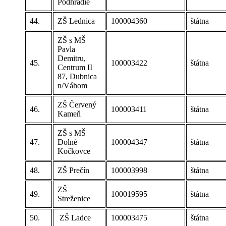
Podhradie
44.
ZŠ Lednica
100004360
štátna
ZŠ s MŠ
Pavla
Demitru,
45.
100003422
štátna
Centrum II
87, Dubnica
n/Váhom
ZŠ Červený
46.
100003411
štátna
Kameň
ZŠ s MŠ
47.
Dolné
100004347
štátna
Kočkovce
48.
ZŠ Prečín
100003998
štátna
ZŠ
49.
100019595
štátna
Streženice
50.
ZŠ Ladce
100003475
štátna