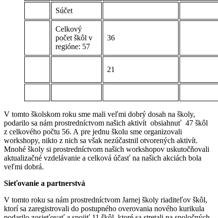
Súčet
Celkový
počet škôl v
36
regióne: 57
21
V tomto školskom roku sme mali veľmi dobrý dosah na školy,
podarilo sa nám prostredníctvom našich aktivít obsiahnuť 47 škôl
z celkového počtu 56. A pre jednu školu sme organizovali
workshopy, nikto z nich sa však nezúčastnil otvorených aktivít.
Mnohé školy si prostredníctvom našich workshopov uskutočňovali
aktualizačné vzdelávanie a celková účasť na našich akciách bola
veľmi dobrá.
Sieťovanie a partnerstvá
V tomto roku sa nám prostredníctvom Jarnej školy riaditeľov škôl,
ktorí sa zaregistrovali do postupného overovania nového kurikula
podarilo zosieťovať a spojiť 11 škôl, ktoré sa stretali na spoločných