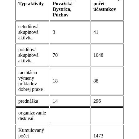
Typ aktivity
Považská
počet
Bystrica,
účastníkov
Púchov
celodňová
skupinová
3
41
aktivita
poldňová
skupinová
70
1048
aktivita
facilitácia
výmeny
18
88
príkladov
dobrej praxe
prednáška
14
296
organizovanie
diskusií
Kumulovaný
počet
1473