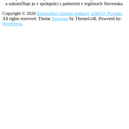
a uskutočňuje ju v spolupráci s partnermi v regiónoch Slovenska.
Copyright © 2026
Regionálne centrum podpory učiteľov Považie
.
All rights reserved. Theme
Spacious
by ThemeGrill. Powered by:
WordPress
.