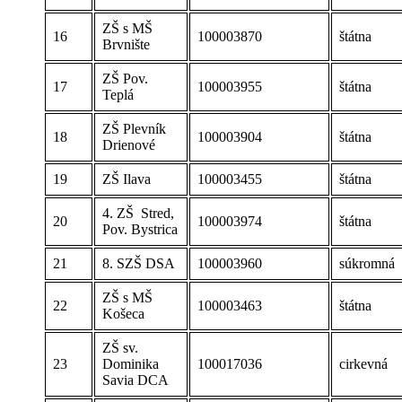
ZŠ s MŠ
16
100003870
štátna
Brvnište
ZŠ Pov.
17
100003955
štátna
Teplá
ZŠ Plevník
18
100003904
štátna
Drienové
19
ZŠ Ilava
100003455
štátna
4. ZŠ Stred,
20
100003974
štátna
Pov. Bystrica
21
8. SZŠ DSA
100003960
súkromná
ZŠ s MŠ
22
100003463
štátna
Košeca
ZŠ sv.
23
Dominika
100017036
cirkevná
Savia DCA