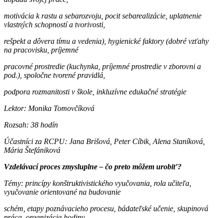
motivácia k rastu a sebarozvoju, pocit sebarealizácie, uplatnenie
vlastných schopností a tvorivosti,
rešpekt a dôvera tímu a vedenia), hygienické faktory (dobré vzťahy
na pracovisku, príjemné
pracovné prostredie (kuchynka, príjemné prostredie v zborovni a
pod.), spoločne tvorené pravidlá,
podpora rozmanitosti v škole, inkluzívne edukačné stratégie
Lektor: Monika Tomovčíková
Rozsah: 38 hodín
Účastníci za RCPU: Jana Brišová, Peter Cíbik, Alena Staníková,
Mária Štefániková
Vzdelávací proces zmysluplne – čo preto môžem urobiť?
Témy: princípy konštruktivistického vyučovania, rola učiteľa,
vyučovanie orientované na budovanie
schém, etapy poznávacieho procesu, bádateľské učenie, skupinová
práca, organizácia hodiny,