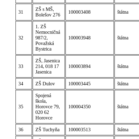
ZŠ s MŠ,
31
100003408
štátna
Bolešov 276
1. ZŠ
Nemocničná
32
987/2,
100003948
štátna
Považská
Bystrica
ZŠ, Jasenica
33
214, 018 17
100003894
štátna
Jasenica
34
ZŠ Dulov
100003445
štátna
Spojená
škola,
35
Horovce 79,
100004350
štátna
020 62
Horovce
36
ZŠ Tuchyňa
100003513
štátna