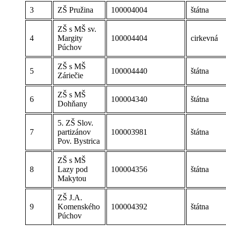
3
ZŠ Pružina
100004004
štátna
ZŠ s MŠ sv.
4
Margity
100004404
cirkevná
Púchov
ZŠ s MŠ
5
100004440
štátna
Záriečie
ZŠ s MŠ
6
100004340
štátna
Dohňany
5. ZŠ Slov.
7
partizánov
100003981
štátna
Pov. Bystrica
ZŠ s MŠ
8
Lazy pod
100004356
štátna
Makytou
ZŠ J.A.
9
Komenského
100004392
štátna
Púchov