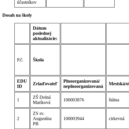
účastníkov
Dosah na školy
Dátum
poslednej
aktualizácie:
P.č.
Škola
EDU
Plnoorganizovaná/
Zriaďovateľ
Mestská/o
ID
neplnoorganizovaná
ZŠ Dolná
1
100003876
štátna
Maríková
ZS sv.
2
Augustína
100003944
cirkevná
PB