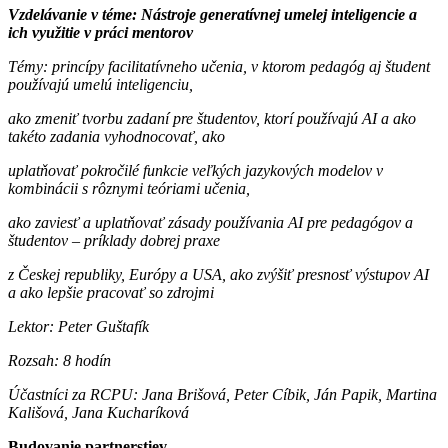
Vzdelávanie v téme: Nástroje generatívnej umelej inteligencie a
ich využitie v práci mentorov
Témy: princípy facilitatívneho učenia, v ktorom pedagóg aj študent
používajú umelú inteligenciu,
ako zmeniť tvorbu zadaní pre študentov, ktorí používajú AI a ako
takéto zadania vyhodnocovať, ako
uplatňovať pokročilé funkcie veľkých jazykových modelov v
kombinácii s rôznymi teóriami učenia,
ako zaviesť a uplatňovať zásady používania AI pre pedagógov a
študentov – príklady dobrej praxe
z Českej republiky, Európy a USA, ako zvýšiť presnosť výstupov AI
a ako lepšie pracovať so zdrojmi
Lektor: Peter Guštafík
Rozsah: 8 hodín
Účastníci za RCPU: Jana Brišová, Peter Cíbik, Ján Papik, Martina
Kališová, Jana Kucharíková
Budovanie partnerstiev