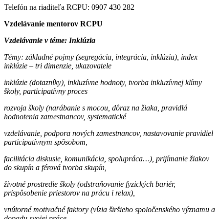
Telefón na riaditeľa RCPU: 0907 430 282
Vzdelávanie mentorov RCPU
Vzdelávanie v téme: Inklúzia
Témy: základné pojmy (segregácia, integrácia, inklúzia), index
inklúzie – tri dimenzie, ukazovatele
inklúzie (dotazníky), inkluzívne hodnoty, tvorba inkluzívnej klímy
školy, participatívny proces
rozvoja školy (narábanie s mocou, dôraz na žiaka, pravidlá
hodnotenia zamestnancov, systematické
vzdelávanie, podpora nových zamestnancov, nastavovanie pravidiel
participatívnym spôsobom,
facilitácia diskusie, komunikácia, spolupráca…), prijímanie žiakov
do skupín a férová tvorba skupín,
životné prostredie školy (odstraňovanie fyzických bariér,
prispôsobenie priestorov na prácu i relax),
vnútorné motivačné faktory (vízia širšieho spoločenského významu a
dopadu svojej práce,