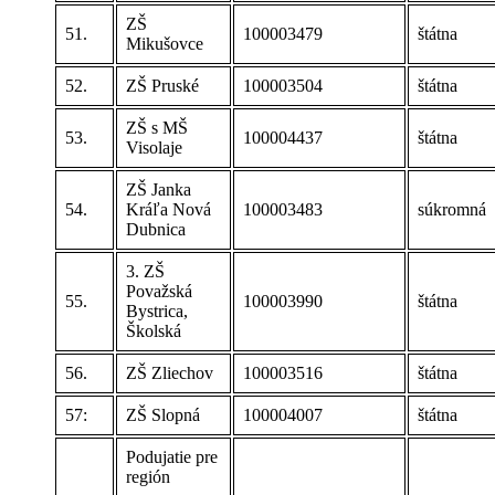
ZŠ
51.
100003479
štátna
Mikušovce
52.
ZŠ Pruské
100003504
štátna
ZŠ s MŠ
53.
100004437
štátna
Visolaje
ZŠ Janka
54.
Kráľa Nová
100003483
súkromná
Dubnica
3. ZŠ
Považská
55.
100003990
štátna
Bystrica,
Školská
56.
ZŠ Zliechov
100003516
štátna
57:
ZŠ Slopná
100004007
štátna
Podujatie pre
región