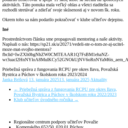
aktivitách. Táto ponuka mala veľký ohlas a všetci riaditelia sa
rozhodli stretávať a zdieľať svoje skúsenosti aj v novom šk. roku.
Okrem toho sa nám podarilo pokračovať v klube učiteľov dejepisu.
Iné
Prostredníctvom článku sme propagovali mentoring a naše aktivity.
Napísali o nás: https://sp21.sk/a/20271/vedeli-ste-o-tom-ze-aj-ucitel-
moze-mat-svojho-mentora?
fbclid=IwZXh0bgNhZW0CMTEAAR1Q7FsBM1ehaNZ-
wr3uacl2HnNYloA8MulKCy52GNOkUjNV6oRnNYaM6is_aem
Priebežná správa z fungovania RCPU pre okres Ilava, Považská
Bystrica a Púchov v školskom roku 2023/2024
Janka Brišová
13. januára 2025
13. januára 2025
Aktuality
←
Priebežná správa z fungovania RCPU pre okres Ilava,
Považská Bystrica a Púchov v školskom roku 2022/2023
Klub učiteľov úvodného ročníka
→
Kontakt
Regionálne centrum podpory učiteľov Považie
Komenského 652/50, 020 01 Púchov