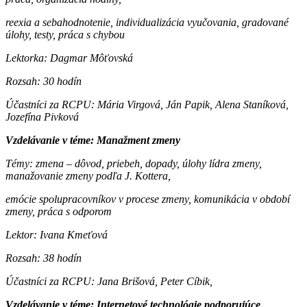
reexia a sebahodnotenie, individualizácia vyučovania, gradované
úlohy, testy, práca s chybou
Lektorka: Dagmar Môťovská
Rozsah: 30 hodín
Účastníci za RCPU: Mária Virgová, Ján Papik, Alena Staníková,
Jozefína Pivková
Vzdelávanie v téme: Manažment zmeny
Témy: zmena – dôvod, priebeh, dopady, úlohy lídra zmeny,
manažovanie zmeny podľa J. Kottera,
emócie spolupracovníkov v procese zmeny, komunikácia v období
zmeny, práca s odporom
Lektor: Ivana Kmeťová
Rozsah: 38 hodín
Účastníci za RCPU: Jana Brišová, Peter Cíbik,
Vzdelávanie v téme: Internetové technológie podporujúce