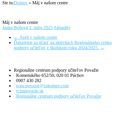
Ste tu:
Domov
»
Máj v našom centre
Máj v našom centre
Janka Brišová
2. mája 2025
Aktuality
←
Apríl v našom centre
Ďakujeme za účasť na aktivitách Regionálneho centra
podpory učiteľov v školskom roku 2024/2025.
→
Kontakt
Regionálne centrum podpory učiteľov Považie
Komenského 652/50, 020 01 Púchov
0907 430 282
rcpu.povazie@zskompv.com
rcpupovazie.sk
Regionálne centrum podpory učiteľov Považie