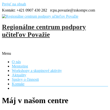
Prejsť na obsah
Kontakt:
+421 0907 430 282
rcpu.povazie@zskompv.com
Regionálne centrum podpory
učiteľov Považie
Menu
O nás
Mentoring
Workshopy a skupinové aktivity
Aktuality
Správy o činnosti
Kontakt
Máj v našom centre