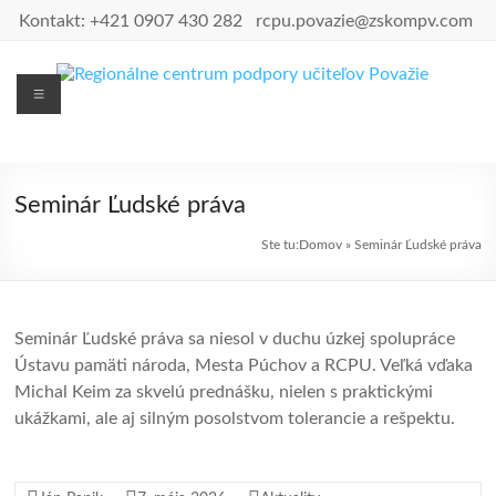
Prejsť
Kontakt:
+421 0907 430 282
rcpu.povazie@zskompv.com
na
obsah
Menu
Regionálne
centrum
podpory
Seminár Ľudské práva
učiteľov
Ste tu:
Domov
»
Seminár Ľudské práva
Považie
Seminár Ľudské práva sa niesol v duchu úzkej spolupráce
Ústavu pamäti národa, Mesta Púchov a RCPU. Veľká vďaka
Michal Keim za skvelú prednášku, nielen s praktickými
ukážkami, ale aj silným posolstvom tolerancie a rešpektu.