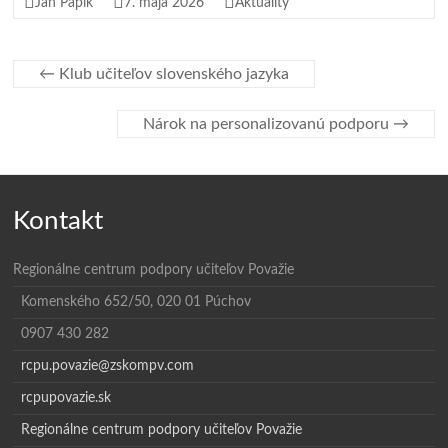
Ján Papik
7. mája 2026
Aktuality
←
Klub učiteľov slovenského jazyka
Nárok na personalizovanú podporu
→
Kontakt
Regionálne centrum podpory učiteľov Považie
Komenského 652/50, 020 01 Púchov
0907 430 282
rcpu.povazie@zskompv.com
rcpupovazie.sk
Regionálne centrum podpory učiteľov Považie